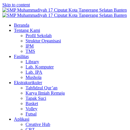
Skip to content
Beranda
Tentang Kami
Profil Sekolah
Struktur Organisasi
IPM
TMS
Fasilitas
Library
Lab. Komputer
Lab. IPA
Mushola
Ekstrakurikuler
Tahfidzul Qur’an
Karya Ilmiah Remaja
Tapak Suci
Basket
Volley
Futsal
Aplikasi
Creative Hub
CBT