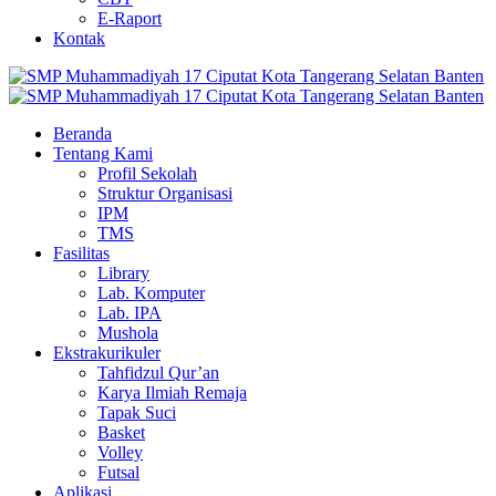
E-Raport
Kontak
Beranda
Tentang Kami
Profil Sekolah
Struktur Organisasi
IPM
TMS
Fasilitas
Library
Lab. Komputer
Lab. IPA
Mushola
Ekstrakurikuler
Tahfidzul Qur’an
Karya Ilmiah Remaja
Tapak Suci
Basket
Volley
Futsal
Aplikasi