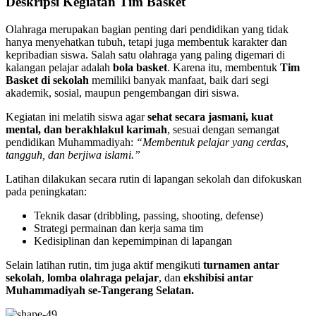
Deskripsi Kegiatan Tim Basket
Olahraga merupakan bagian penting dari pendidikan yang tidak
hanya menyehatkan tubuh, tetapi juga membentuk karakter dan
kepribadian siswa. Salah satu olahraga yang paling digemari di
kalangan pelajar adalah
bola basket
. Karena itu, membentuk
Tim
Basket di sekolah
memiliki banyak manfaat, baik dari segi
akademik, sosial, maupun pengembangan diri siswa.
Kegiatan ini melatih siswa agar
sehat secara jasmani, kuat
mental, dan berakhlakul karimah
, sesuai dengan semangat
pendidikan Muhammadiyah:
“Membentuk pelajar yang cerdas,
tangguh, dan berjiwa islami.”
Latihan dilakukan secara rutin di lapangan sekolah dan difokuskan
pada peningkatan:
Teknik dasar (dribbling, passing, shooting, defense)
Strategi permainan dan kerja sama tim
Kedisiplinan dan kepemimpinan di lapangan
Selain latihan rutin, tim juga aktif mengikuti
turnamen antar
sekolah
,
lomba olahraga pelajar
, dan
ekshibisi antar
Muhammadiyah se-Tangerang Selatan.