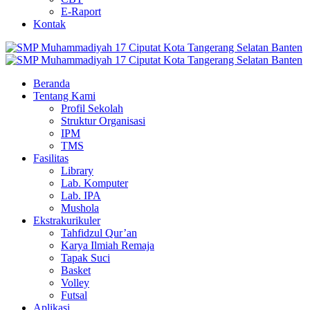
E-Raport
Kontak
Beranda
Tentang Kami
Profil Sekolah
Struktur Organisasi
IPM
TMS
Fasilitas
Library
Lab. Komputer
Lab. IPA
Mushola
Ekstrakurikuler
Tahfidzul Qur’an
Karya Ilmiah Remaja
Tapak Suci
Basket
Volley
Futsal
Aplikasi