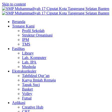
Skip to content
Beranda
Tentang Kami
Profil Sekolah
Struktur Organisasi
IPM
TMS
Fasilitas
Library
Lab. Komputer
Lab. IPA
Mushola
Ekstrakurikuler
Tahfidzul Qur’an
Karya Ilmiah Remaja
Tapak Suci
Basket
Volley
Futsal
Aplikasi
Creative Hub
CBT