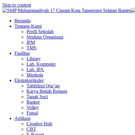
Skip to content
Beranda
Tentang Kami
Profil Sekolah
Struktur Organisasi
IPM
TMS
Fasilitas
Library
Lab. Komputer
Lab. IPA
Mushola
Ekstrakurikuler
Tahfidzul Qur’an
Karya Ilmiah Remaja
Tapak Suci
Basket
Volley
Futsal
Aplikasi
Creative Hub
CBT
E-Raport