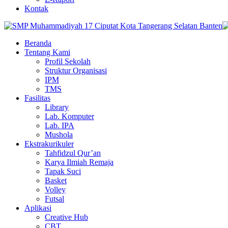
Kontak
Beranda
Tentang Kami
Profil Sekolah
Struktur Organisasi
IPM
TMS
Fasilitas
Library
Lab. Komputer
Lab. IPA
Mushola
Ekstrakurikuler
Tahfidzul Qur’an
Karya Ilmiah Remaja
Tapak Suci
Basket
Volley
Futsal
Aplikasi
Creative Hub
CBT