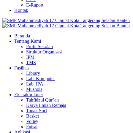
E-Raport
Kontak
Beranda
Tentang Kami
Profil Sekolah
Struktur Organisasi
IPM
TMS
Fasilitas
Library
Lab. Komputer
Lab. IPA
Mushola
Ekstrakurikuler
Tahfidzul Qur’an
Karya Ilmiah Remaja
Tapak Suci
Basket
Volley
Futsal
Aplikasi