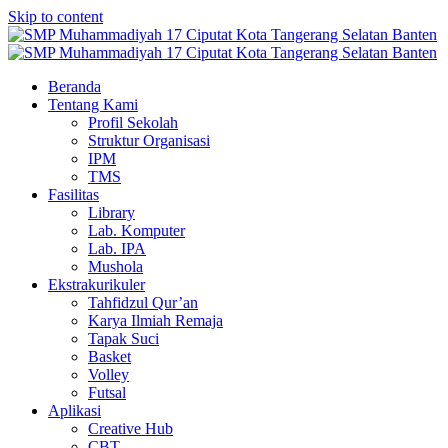
Skip to content
Beranda
Tentang Kami
Profil Sekolah
Struktur Organisasi
IPM
TMS
Fasilitas
Library
Lab. Komputer
Lab. IPA
Mushola
Ekstrakurikuler
Tahfidzul Qur’an
Karya Ilmiah Remaja
Tapak Suci
Basket
Volley
Futsal
Aplikasi
Creative Hub
CBT